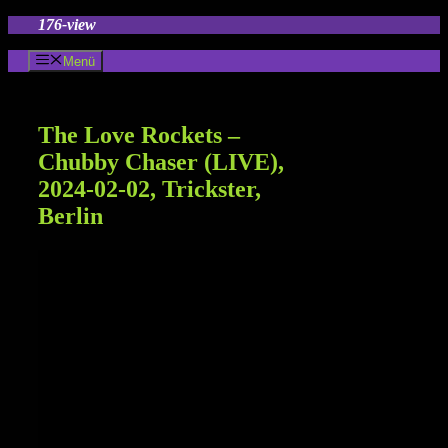
Zum
176-view
Inhalt
springen
Menü
The Love Rockets –
Chubby Chaser (LIVE),
2024-02-02, Trickster,
Berlin