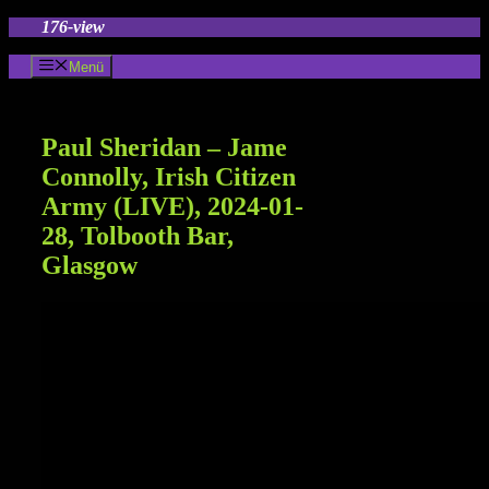
Zum
176-view
Inhalt
springen
Menü
Paul Sheridan – Jame
Connolly, Irish Citizen
Army (LIVE), 2024-01-
28, Tolbooth Bar,
Glasgow