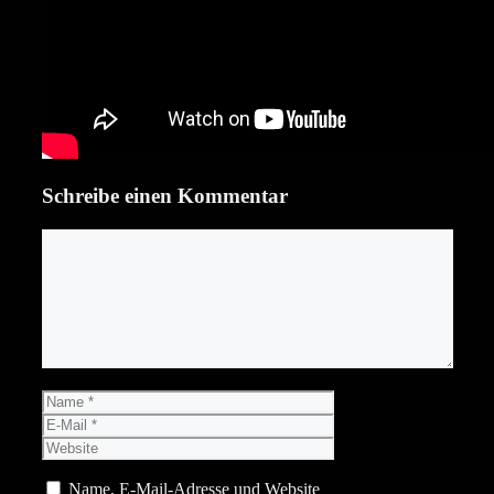
Schreibe einen Kommentar
Kommentar
Name
E-
Mail
Website
Name, E-Mail-Adresse und Website