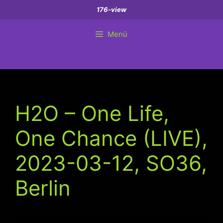
Zum
176-view
Inhalt
springen
Menü
H2O – One Life,
One Chance (LIVE),
2023-03-12, SO36,
Berlin