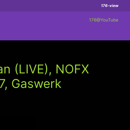
176-view
176@YouTube
an (LIVE), NOFX
07, Gaswerk