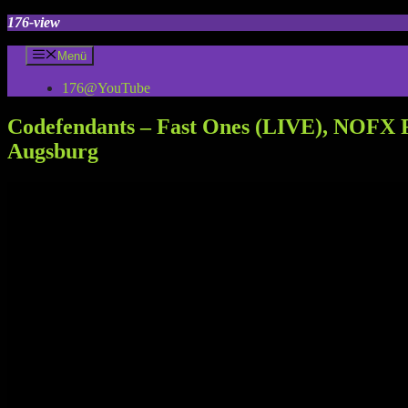
Zum
176-view
Inhalt
springen
Menü
176@YouTube
Codefendants – Fast Ones (LIVE), NOFX F
Augsburg