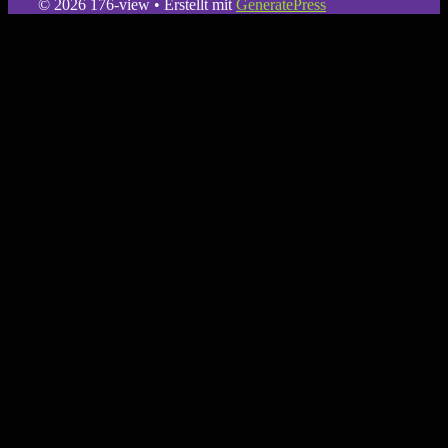
© 2026 176-view
• Erstellt mit
GeneratePress