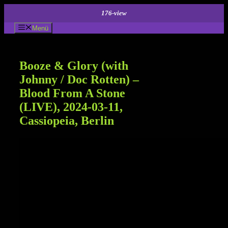
Zum
176-view
Inhalt
springen
Menü
Booze & Glory (with
Johnny / Doc Rotten) –
Blood From A Stone
(LIVE), 2024-03-11,
Cassiopeia, Berlin