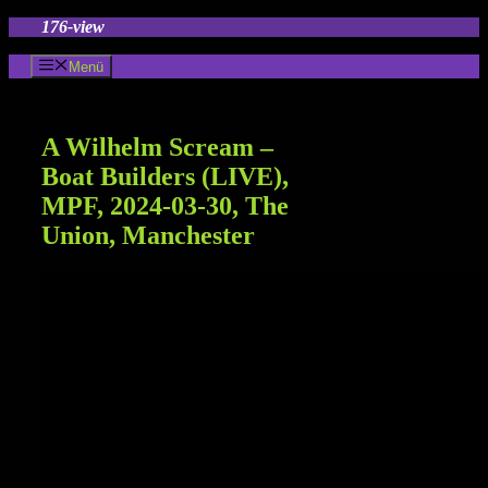
Zum
176-view
Inhalt
springen
Menü
A Wilhelm Scream –
Boat Builders (LIVE),
MPF, 2024-03-30, The
Union, Manchester