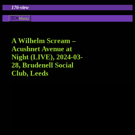
Zum
176-view
Inhalt
springen
Menü
A Wilhelm Scream –
Acushnet Avenue at
Night (LIVE), 2024-03-
28, Brudenell Social
Club, Leeds