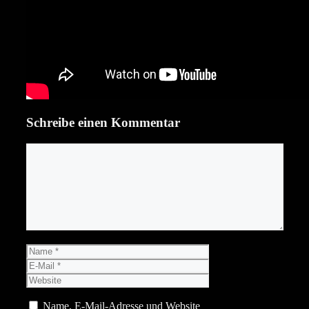
Schreibe einen Kommentar
Kommentar
Name
E-
Mail
Website
Name, E-Mail-Adresse und Website