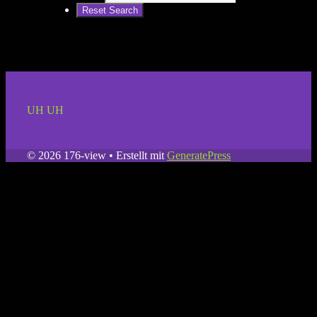
UH UH
© 2026 176-view
• Erstellt mit
GeneratePress