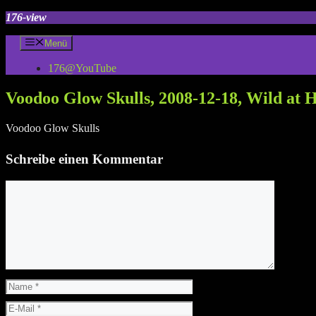
Zum
176-view
Inhalt
springen
Menü
176@YouTube
Voodoo Glow Skulls, 2008-12-18, Wild at H
Voodoo Glow Skulls
Schreibe einen Kommentar
Kommentar
Name
E-