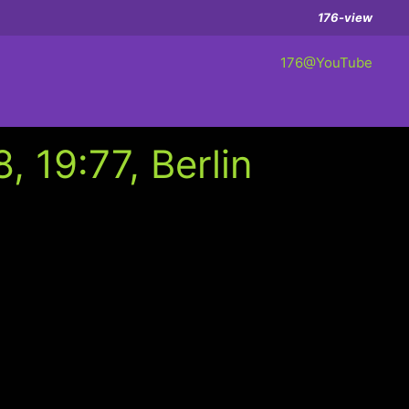
176-view
176@YouTube
 19:77, Berlin