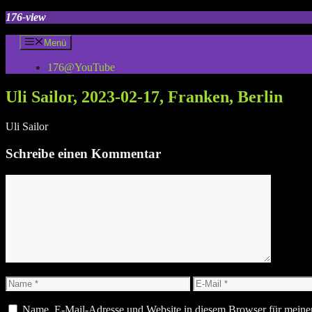
Zum
176-view
Inhalt
springen
Menü
176@YouTube
Uli Sailor, 2023-02-17, Franken, Berlin
Uli Sailor
Schreibe einen Kommentar
Kommentar
Name
E-
Mail
Name, E-Mail-Adresse und Website in diesem Browser für meine