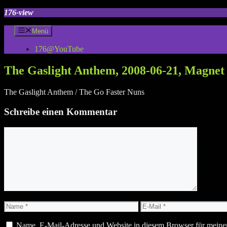
Zum
176-view
Inhalt
springen
Menü
176@YouTube
The Gaslight Anthem, 2008-06-21, Magnet 
The Gaslight Anthem / The Go Faster Nuns
Schreibe einen Kommentar
Kommentar
Name
E-
Mail
Name, E-Mail-Adresse und Website in diesem Browser für meine