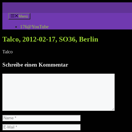
Zum
Inhalt
springen
Menü
176@YouTube
Talco, 2012-02-17, SO36, Berlin
Talco
Schreibe einen Kommentar
Kommentar
Name
E-
Mail