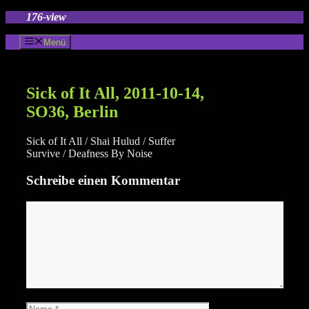
Zum
176-view
Inhalt
springen
Menü
Sick of It All, 2011-10-14,
SO36, Berlin
Sick of It All / Shai Hulud / Suffer
Survive / Deafness By Noise
Schreibe einen Kommentar
Kommentar
Name