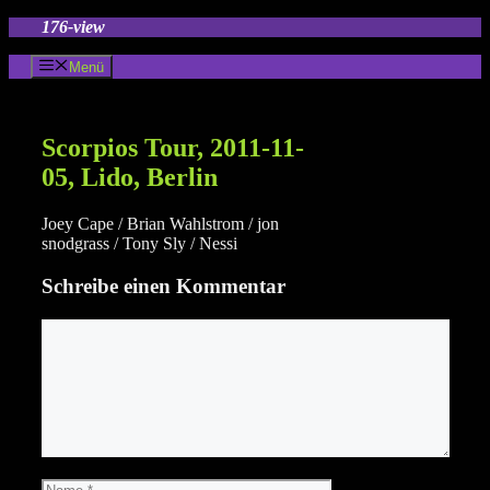
Zum
176-view
Inhalt
springen
Menü
Scorpios Tour, 2011-11-
05, Lido, Berlin
Joey Cape / Brian Wahlstrom / jon
snodgrass / Tony Sly / Nessi
Schreibe einen Kommentar
Kommentar
Name