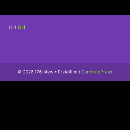
UH UH
© 2026 176-view
• Erstellt mit
GeneratePress