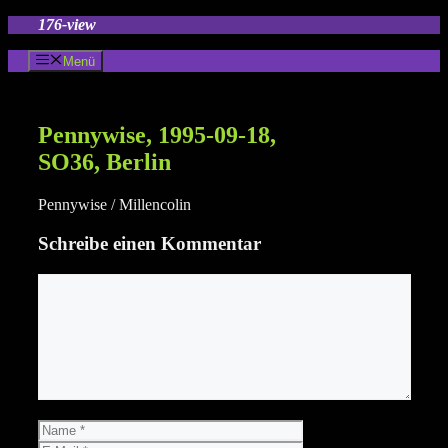
Zum
176-view
Inhalt
springen
Menü
Pennywise, 1995-09-18,
SO36, Berlin
Pennywise / Millencolin
Schreibe einen Kommentar
Kommentar
Name