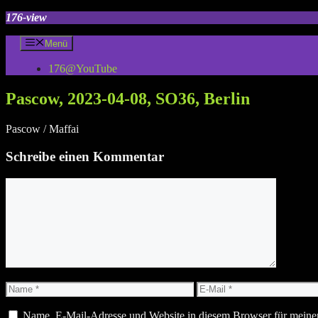
Zum
176-view
Inhalt
springen
Menü
176@YouTube
Pascow, 2023-04-08, SO36, Berlin
Pascow / Maffai
Schreibe einen Kommentar
Kommentar
Name
E-
Mail
Name, E-Mail-Adresse und Website in diesem Browser für meine