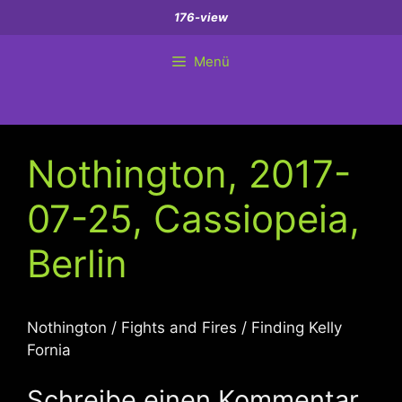
Zum
176-view
Inhalt
springen
Menü
Nothington, 2017-
07-25, Cassiopeia,
Berlin
Nothington / Fights and Fires / Finding Kelly
Fornia
Schreibe einen Kommentar