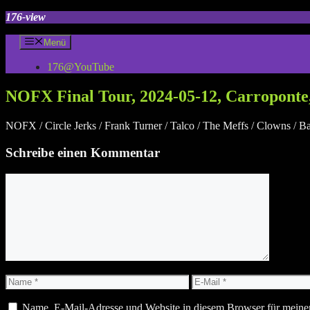
Zum
176-view
Inhalt
springen
Menü
176@YouTube
NOFX Final Tour, 2024-05-12, Carroponte
NOFX / Circle Jerks / Frank Turner / Talco / The Meffs / Clowns / B
Schreibe einen Kommentar
Kommentar
Name
E-
Mail
Name, E-Mail-Adresse und Website in diesem Browser für meine