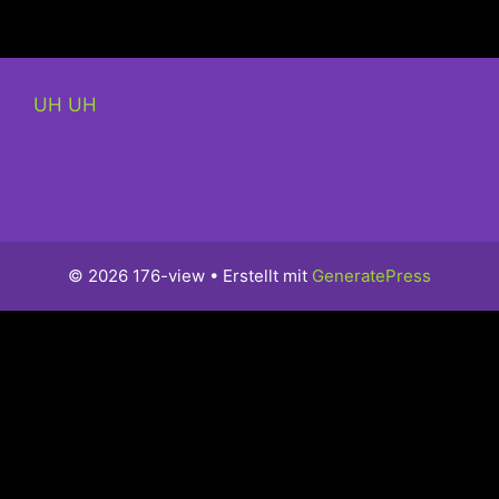
UH UH
© 2026 176-view
• Erstellt mit
GeneratePress