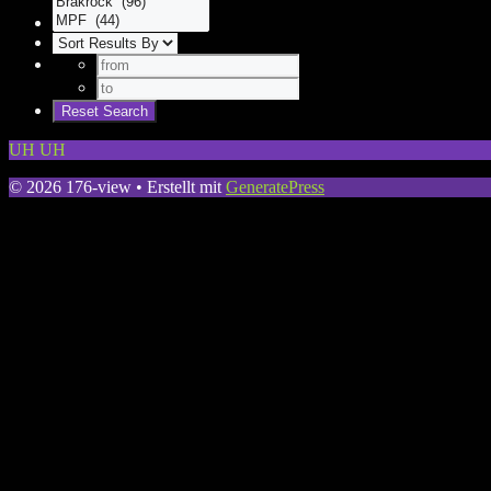
UH UH
© 2026 176-view
• Erstellt mit
GeneratePress