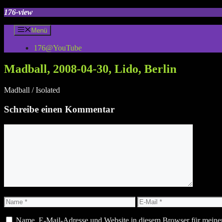
Zum
176-view
Inhalt
springen
Menü
176@YouTube
Madball, 2008-04-30, Lido, Berlin
Madball / Isolated
Schreibe einen Kommentar
Kommentar
Name
E-
Mail
Name, E-Mail-Adresse und Website in diesem Browser für meine