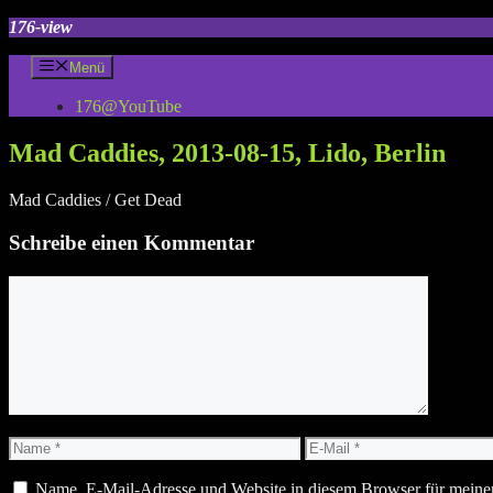
Zum
176-view
Inhalt
springen
Menü
176@YouTube
Mad Caddies, 2013-08-15, Lido, Berlin
Mad Caddies / Get Dead
Schreibe einen Kommentar
Kommentar
Name
E-
Mail
Name, E-Mail-Adresse und Website in diesem Browser für meine