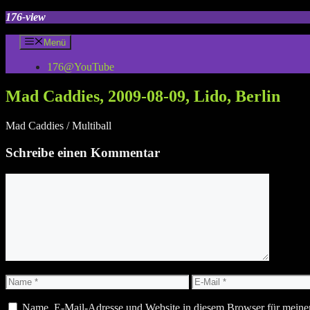
Zum
176-view
Inhalt
springen
Menü
176@YouTube
Mad Caddies, 2009-08-09, Lido, Berlin
Mad Caddies / Multiball
Schreibe einen Kommentar
Kommentar
Name
E-
Mail
Name, E-Mail-Adresse und Website in diesem Browser für meine