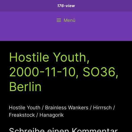
Zum
176-view
Inhalt
springen
Menü
Hostile Youth,
2000-11-10, SO36,
Berlin
Hostile Youth / Brainless Wankers / Hirrrsch /
Freakstock / Hanagorik
Schreibe einen Kommentar