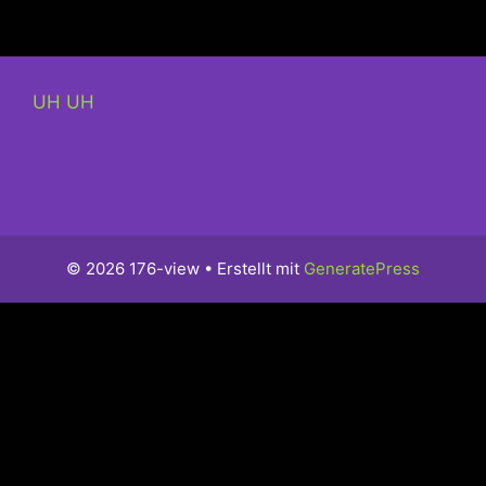
UH UH
© 2026 176-view
• Erstellt mit
GeneratePress