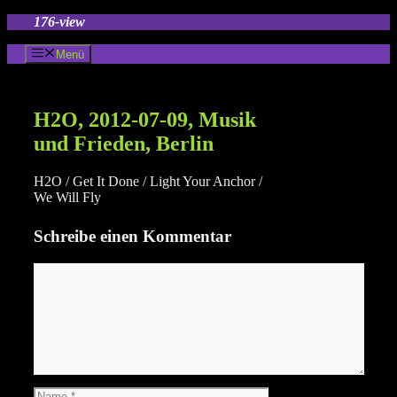
Zum
176-view
Inhalt
springen
Menü
H2O, 2012-07-09, Musik
und Frieden, Berlin
H2O / Get It Done / Light Your Anchor /
We Will Fly
Schreibe einen Kommentar
Kommentar
Name