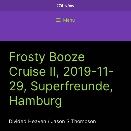
Zum
176-view
Inhalt
springen
Menü
Frosty Booze
Cruise II, 2019-11-
29, Superfreunde,
Hamburg
Divided Heaven / Jason S Thompson