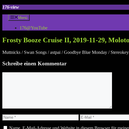
Zum
176-view
Inhalt
springen
Menü
176@YouTube
Frosty Booze Cruise II, 2019-11-29, Molo
Muttnicks / Swan Songs / astpai / Goodbye Blue Monday / Stereokeys
Schreibe einen Kommentar
Kommentar
Name
E-
Mail
Name, E-Mail-Adresse und Website in diesem Browser für meine