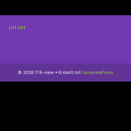
UH UH
© 2026 176-view
• Erstellt mit
GeneratePress