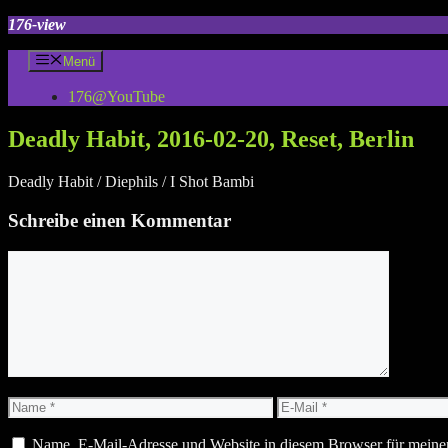
Zum
176-view
Inhalt
springen
Menü
176@YouTube
Deadly Habit, 2016-02-20, Reset, Berlin
Deadly Habit / Diephils / I Shot Bambi
Schreibe einen Kommentar
Kommentar
Name
E-
Mail
Name, E-Mail-Adresse und Website in diesem Browser für meine