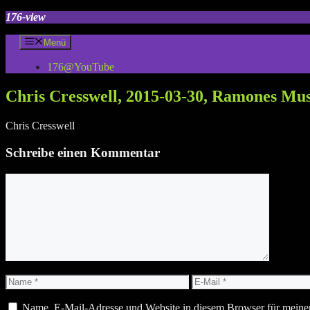
Zum
176-view
Inhalt
springen
Menü
176@YouTube
Chris Cresswell, 2015-03-30, Ramones Mu
Chris Cresswell
Schreibe einen Kommentar
Kommentar
Name
E-
Mail
Name, E-Mail-Adresse und Website in diesem Browser für meine