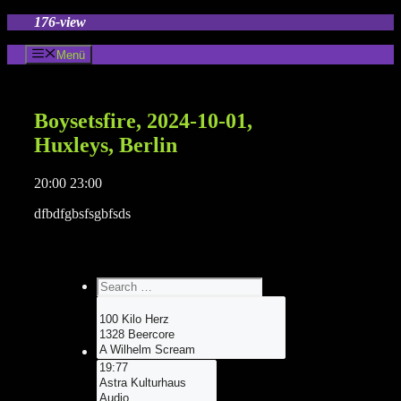
Zum
176-view
Inhalt
springen
Menü
Boysetsfire, 2024-10-01,
Huxleys, Berlin
20:00 23:00
dfbdfgbsfsgbfsds