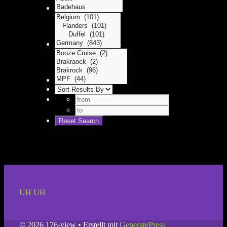
UH UH
© 2026 176-view
• Erstellt mit
GeneratePress