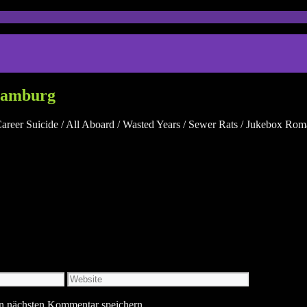
 Hamburg
areer Suicide / All Aboard / Wasted Years / Sewer Rats / Jukebox Rom
Website
n nächsten Kommentar speichern.