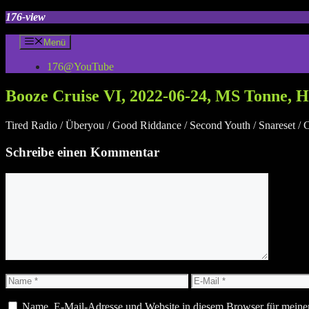
Zum
176-view
Inhalt
springen
Menü
176@YouTube
Booze Cruise VI, 2022-06-24, MS Tonne,
Tired Radio / Überyou / Good Riddance / Second Youth / Snareset / C
Schreibe einen Kommentar
Kommentar
Name
E-
Mail
Name, E-Mail-Adresse und Website in diesem Browser für meine