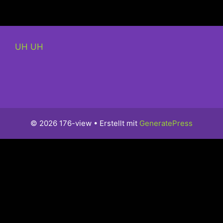
UH UH
© 2026 176-view
• Erstellt mit
GeneratePress