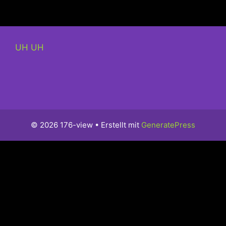
UH UH
© 2026 176-view
• Erstellt mit
GeneratePress