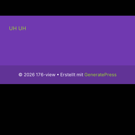
UH UH
© 2026 176-view
• Erstellt mit
GeneratePress