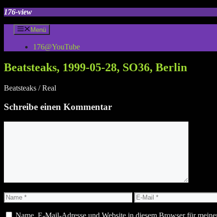
Zum
176-view
Inhalt
springen
Menü
176@YouTube
Beatsteaks, 1999-05-28, SO36, Berlin
Beatsteaks / Real
Schreibe einen Kommentar
Kommentar
Name
E-
Mail
Name, E-Mail-Adresse und Website in diesem Browser für meine