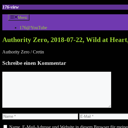
Zum
176-view
Inhalt
springen
Menü
176@YouTube
Authority Zero, 2018-07-22, Wild at Heart
Authority Zero / Cretin
Schreibe einen Kommentar
Kommentar
Name
E-
Mail
Name, E-Mail-Adresse und Website in diesem Browser für meine