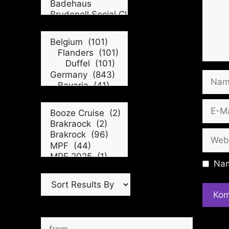
Name
E-
Mail
Websi
Nam