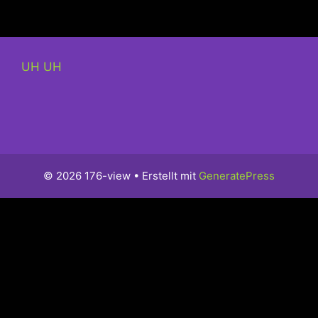
UH UH
© 2026 176-view
• Erstellt mit
GeneratePress