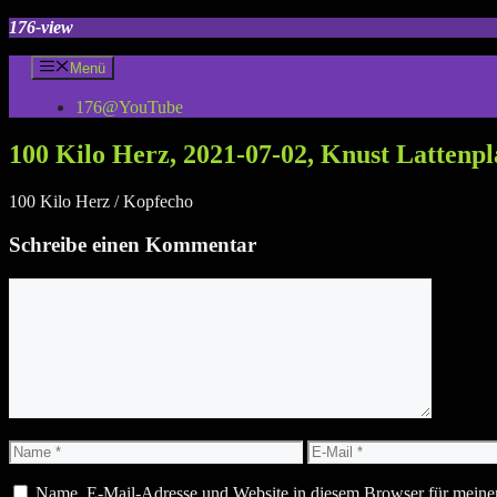
Zum
176-view
Inhalt
springen
Menü
176@YouTube
100 Kilo Herz, 2021-07-02, Knust Lattenp
100 Kilo Herz / Kopfecho
Schreibe einen Kommentar
Kommentar
Name
E-
Mail
Name, E-Mail-Adresse und Website in diesem Browser für meine