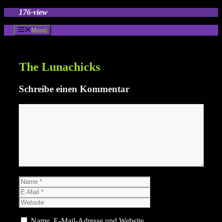
Zum
176-view
Inhalt
springen
Menü
The Lunachicks
Schreibe einen Kommentar
Kommentar
Name
E-
Mail
Website
Name, E-Mail-Adresse und Website