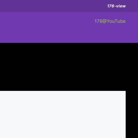
176-view
176@YouTube