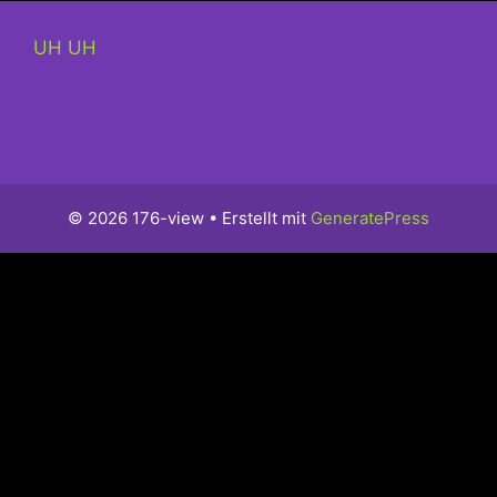
UH UH
© 2026 176-view
• Erstellt mit
GeneratePress