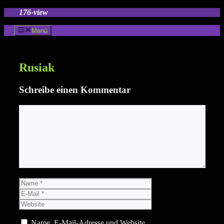
Zum
176-view
Inhalt
springen
Menü
Rusiak
Schreibe einen Kommentar
Kommentar
Name
E-
Mail
Website
Name, E-Mail-Adresse und Website