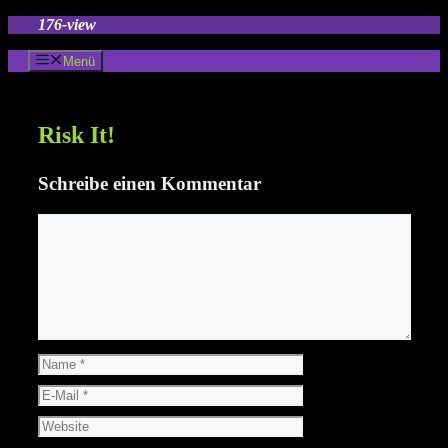
Zum
176-view
Inhalt
springen
Menü
Risk It!
Schreibe einen Kommentar
Kommentar
Name
E-
Mail
Website